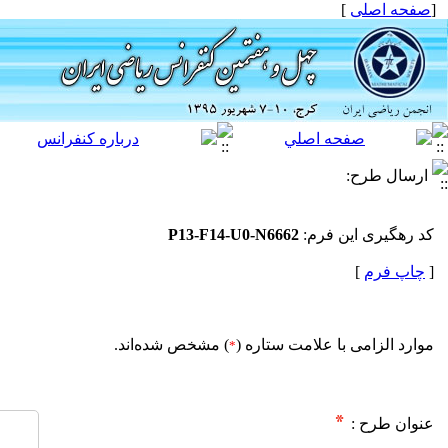
[
صفحه اصلی
]
ارسال طرح:
کد رهگیرى این فرم:
P13-F14-U0-N6662
[
چاپ فرم
]
موارد الزامی با علامت ستاره (
) مشخص شده‌اند.
*
عنوان طرح :