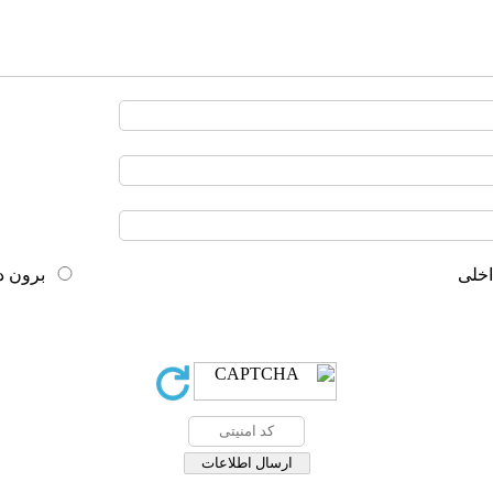
خلی
برون د