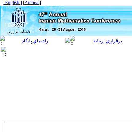
[ English ]
]
Archive
[